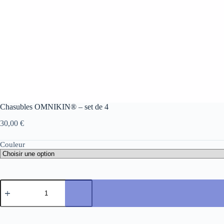
Chasubles OMNIKIN® – set de 4
30,00
€
Couleur
quantité
de
Chasubles
OMNIKIN®
-