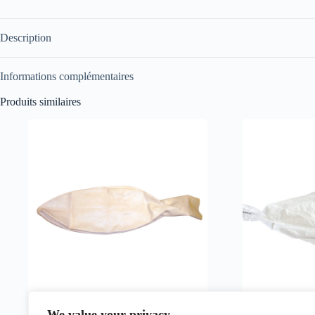
set
de
4
Description
Informations complémentaires
Produits similaires
We value your privacy