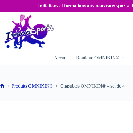
Passer
Initiations et formations aux nouveaux sports
|
au
contenu
Accueil
Boutique OMNIKIN®
Produits OMNIKIN®
Chasubles OMNIKIN® – set de 4
Accueil