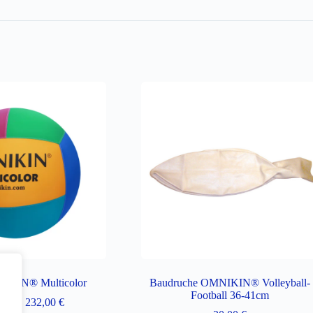
NIKIN® Multicolor
Baudruche OMNIKIN® Volleyball-
Football 36-41cm
Plage
0
€
–
232,00
€