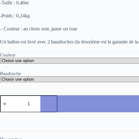
-Taille : 0,46m
-Poids : 0,24kg
– Couleur : au choix noir, jaune ou rose
Un ballon est livré avec 2 baudruches (la deuxième est la garantie de la 
Couleur
Baudruche
quantité
de
Ballon
OMNIKIN®
Poison
-
46cm