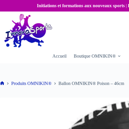
Passer
Initiations et formations aux nouveaux sports
|
au
contenu
Accueil
Boutique OMNIKIN®
Produits OMNIKIN®
Ballon OMNIKIN® Poison – 46cm
Accueil