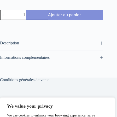
quantité
Ajouter au panier
de
Baudruche
OMNIKIN®
aiguille
Description
Informations complémentaires
Conditions générales de vente
Conditions générales de location
We value your privacy
We use cookies to enhance your browsing experience, serve