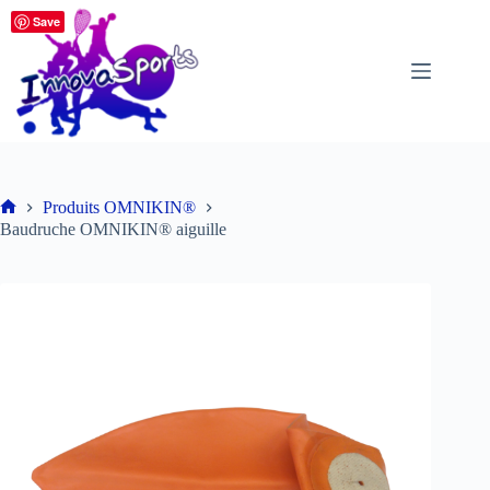
Passer
Save
au
contenu
Produits OMNIKIN®
Accueil
Baudruche OMNIKIN® aiguille