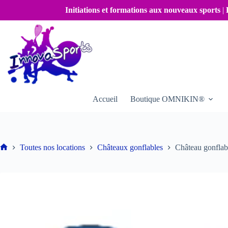
Passer
Initiations et formations aux nouveaux sports
|
au
contenu
Accueil
Boutique OMNIKIN®
Toutes nos locations
Châteaux gonflables
Château gonflab
Accueil