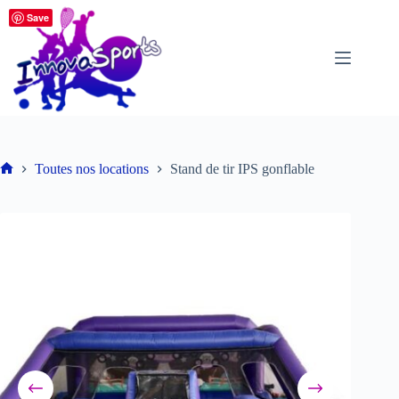
Passer
Save
au
contenu
Toutes nos locations
Stand de tir IPS gonflable
Accueil