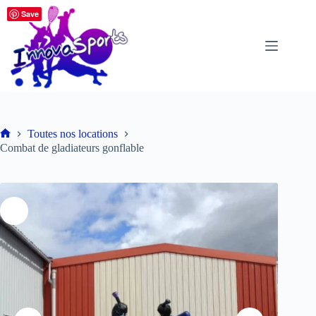
Passer
Save
au
contenu
Toutes nos locations
Accueil
Combat de gladiateurs gonflable